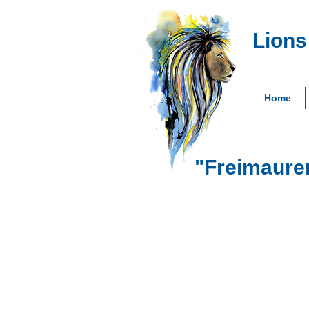
Lions
Home
"Freimaurer