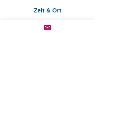
Zeit & Ort
04. Sept. 2021, 17:00
Wiesenstraße 25, 21244 Buchholz in der
Nordheide, Deutschland
Diese Veranstaltung teilen
© Lions Club Buchholzer Löwen
Impressum
Datenschutz